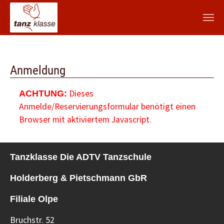
Zum Hauptinhalt springen
Anmeldung
Dieses
ACHTUNG:
Anmelde/Reservierungsformular benötigt einen
Browser mit aktiviertem Javascript.
Tanzklasse Die ADTV Tanzschule
Holderberg & Pietschmann GbR
Filiale Olpe
Bruchstr. 52