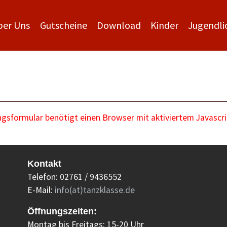
ber Uns
Gutscheine
Download
Kinder
Jugendli
sformular benötigt einen Browser mit aktiviertem Javascri
Kontakt
Telefon: 02761 / 9436552
E-Mail:
info(at)tanzklasse.de
Öffnungszeiten:
Montag bis Freitags: 15-20 Uhr