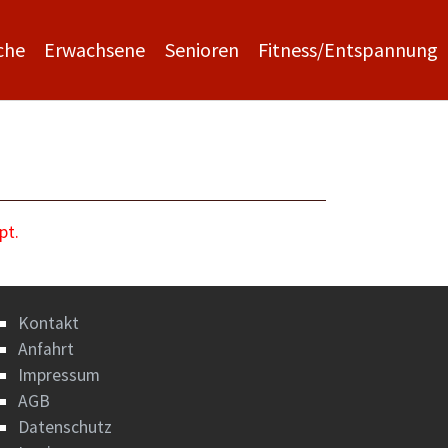
che
Erwachsene
Senioren
Fitness/Entspannung
pt.
Kontakt
Anfahrt
Impressum
AGB
Datenschutz