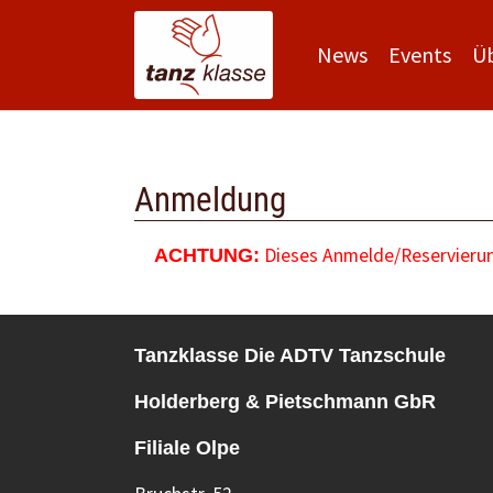
News
Events
Ü
Zum Hauptinhalt springen
Anmeldung
Dieses Anmelde/Reservierung
ACHTUNG:
Tanzklasse Die ADTV Tanzschule
Holderberg & Pietschmann GbR
Filiale Olpe