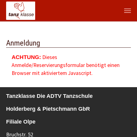
Zum Hauptinhalt springen
Anmeldung
Dieses
ACHTUNG:
Anmelde/Reservierungsformular benötigt einen
Browser mit aktiviertem Javascript.
Tanzklasse Die ADTV Tanzschule
Holderberg & Pietschmann GbR
Filiale Olpe
Bruchstr. 52