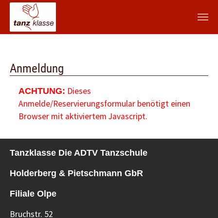
Zum Hauptinhalt springen
Anmeldung
Dieses
ACHTUNG:
Anmelde/Reservierungsformular benötigt einen
Browser mit aktiviertem Javascript.
Tanzklasse Die ADTV Tanzschule
Holderberg & Pietschmann GbR
Filiale Olpe
Bruchstr. 52