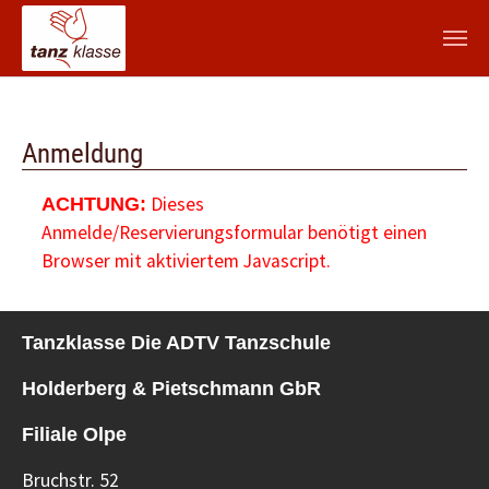
Zum Hauptinhalt springen
Anmeldung
Dieses
ACHTUNG:
Anmelde/Reservierungsformular benötigt einen
Browser mit aktiviertem Javascript.
Tanzklasse Die ADTV Tanzschule
Holderberg & Pietschmann GbR
Filiale Olpe
Bruchstr. 52