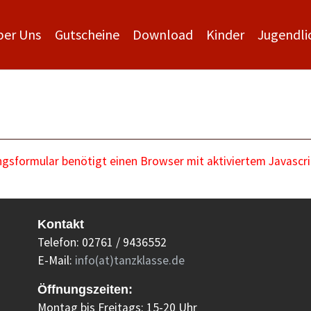
ber Uns
Gutscheine
Download
Kinder
Jugendli
sformular benötigt einen Browser mit aktiviertem Javascri
Kontakt
Telefon: 02761 / 9436552
E-Mail:
info(at)tanzklasse.de
Öffnungszeiten:
Montag bis Freitags: 15-20 Uhr