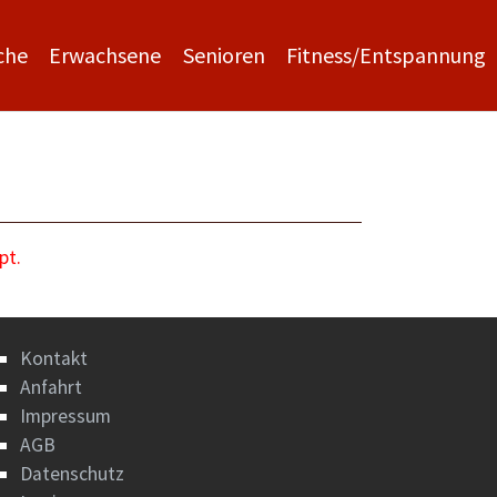
che
Erwachsene
Senioren
Fitness/Entspannung
pt.
Kontakt
Anfahrt
Impressum
AGB
Datenschutz