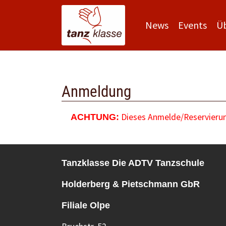
News
Events
Ü
Zum Hauptinhalt springen
Anmeldung
Dieses Anmelde/Reservierung
ACHTUNG:
Tanzklasse Die ADTV Tanzschule
Holderberg & Pietschmann GbR
Filiale Olpe