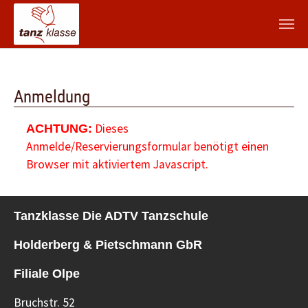
Zum Hauptinhalt springen
Anmeldung
Dieses
ACHTUNG:
Anmelde/Reservierungsformular benötigt einen
Browser mit aktiviertem Javascript.
Tanzklasse Die ADTV Tanzschule
Holderberg & Pietschmann GbR
Filiale Olpe
Bruchstr. 52