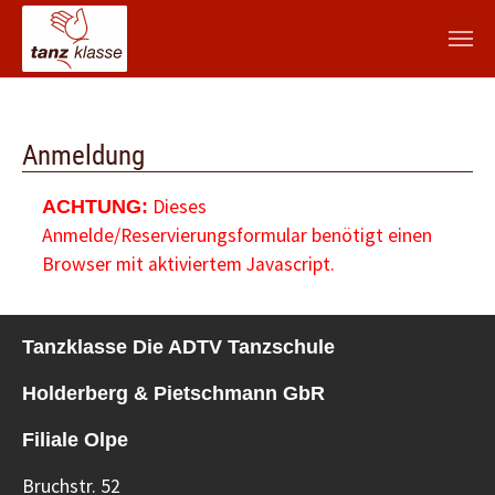
Zum Hauptinhalt springen
Anmeldung
Dieses
ACHTUNG:
Anmelde/Reservierungsformular benötigt einen
Browser mit aktiviertem Javascript.
Tanzklasse Die ADTV Tanzschule
Holderberg & Pietschmann GbR
Filiale Olpe
Bruchstr. 52