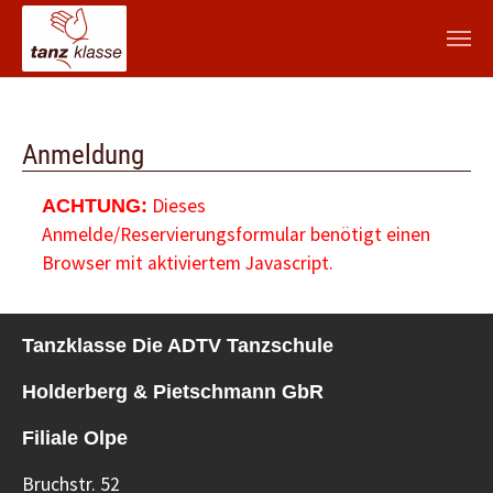
Zum Hauptinhalt springen
Anmeldung
Dieses
ACHTUNG:
Anmelde/Reservierungsformular benötigt einen
Browser mit aktiviertem Javascript.
Tanzklasse Die ADTV Tanzschule
Holderberg & Pietschmann GbR
Filiale Olpe
Bruchstr. 52