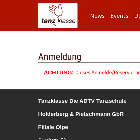
News
Events
Ü
Zum Hauptinhalt springen
Anmeldung
Dieses Anmelde/Reservierung
ACHTUNG:
Tanzklasse Die ADTV Tanzschule
Holderberg & Pietschmann GbR
Filiale Olpe