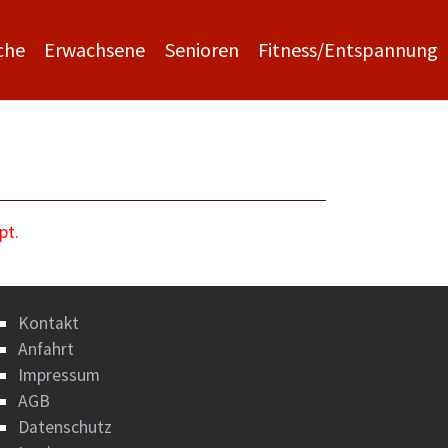
che
Erwachsene
Senioren
Fitness/Entspannung
pt.
Kontakt
Anfahrt
Impressum
AGB
Datenschutz