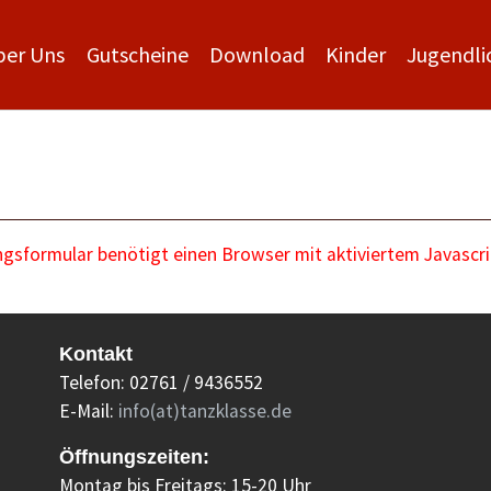
ber Uns
Gutscheine
Download
Kinder
Jugendli
sformular benötigt einen Browser mit aktiviertem Javascri
Kontakt
Telefon: 02761 / 9436552
E-Mail:
info(at)tanzklasse.de
Öffnungszeiten:
Montag bis Freitags: 15-20 Uhr