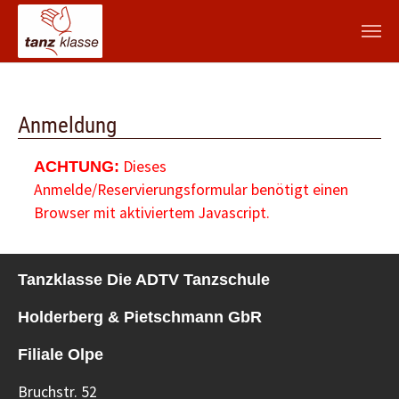
Zum Hauptinhalt springen
Anmeldung
Dieses
ACHTUNG:
Anmelde/Reservierungsformular benötigt einen
Browser mit aktiviertem Javascript.
Tanzklasse Die ADTV Tanzschule
Holderberg & Pietschmann GbR
Filiale Olpe
Bruchstr. 52