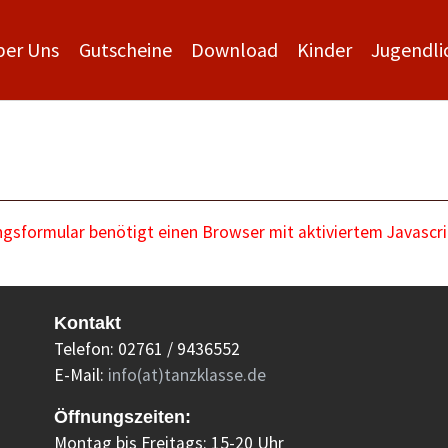
ber Uns
Gutscheine
Download
Kinder
Jugendli
sformular benötigt einen Browser mit aktiviertem Javascri
Kontakt
Telefon: 02761 / 9436552
E-Mail:
info(at)tanzklasse.de
Öffnungszeiten:
Montag bis Freitags: 15-20 Uhr