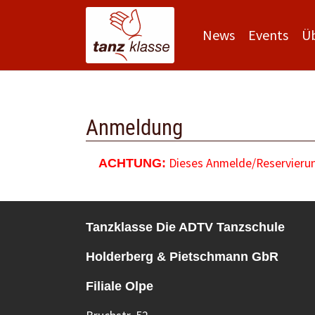
News
Events
Ü
Zum Hauptinhalt springen
Anmeldung
Dieses Anmelde/Reservierung
ACHTUNG:
Tanzklasse Die ADTV Tanzschule
Holderberg & Pietschmann GbR
Filiale Olpe