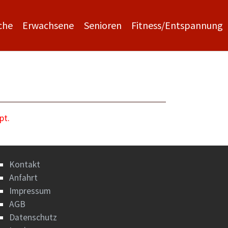
che
Erwachsene
Senioren
Fitness/Entspannung
pt.
Kontakt
Anfahrt
Impressum
AGB
Datenschutz