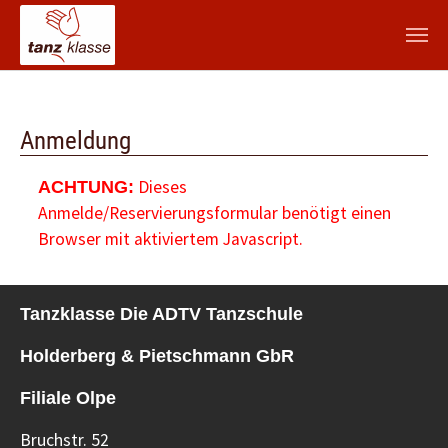
Zum Hauptinhalt springen
Anmeldung
Dieses
ACHTUNG:
Anmelde/Reservierungsformular benötigt einen
Browser mit aktiviertem Javascript.
Tanzklasse Die ADTV Tanzschule
Holderberg & Pietschmann GbR
Filiale Olpe
Bruchstr. 52