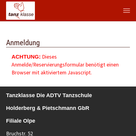
Zum Hauptinhalt springen
Anmeldung
Dieses
ACHTUNG:
Anmelde/Reservierungsformular benötigt einen
Browser mit aktiviertem Javascript.
Tanzklasse Die ADTV Tanzschule
Holderberg & Pietschmann GbR
Filiale Olpe
Bruchstr. 52