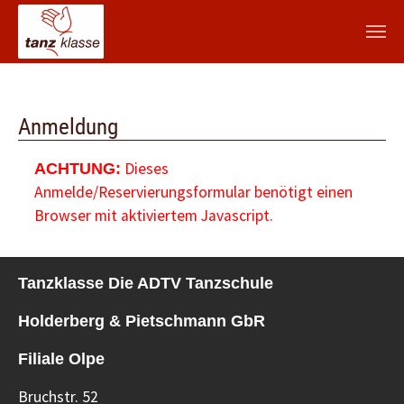
Zum Hauptinhalt springen
Anmeldung
Dieses
ACHTUNG:
Anmelde/Reservierungsformular benötigt einen
Browser mit aktiviertem Javascript.
Tanzklasse Die ADTV Tanzschule
Holderberg & Pietschmann GbR
Filiale Olpe
Bruchstr. 52