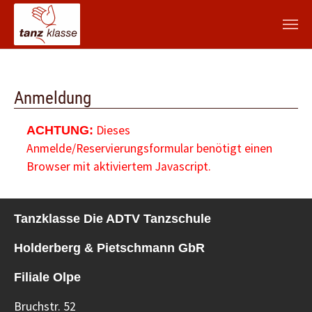
Zum Hauptinhalt springen
Anmeldung
Dieses
ACHTUNG:
Anmelde/Reservierungsformular benötigt einen
Browser mit aktiviertem Javascript.
Tanzklasse Die ADTV Tanzschule
Holderberg & Pietschmann GbR
Filiale Olpe
Bruchstr. 52