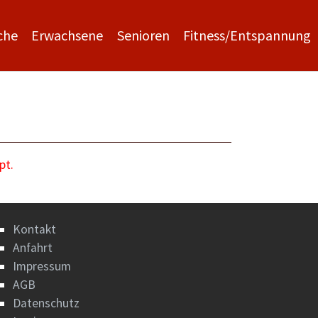
che
Erwachsene
Senioren
Fitness/Entspannung
pt.
Kontakt
Anfahrt
Impressum
AGB
Datenschutz