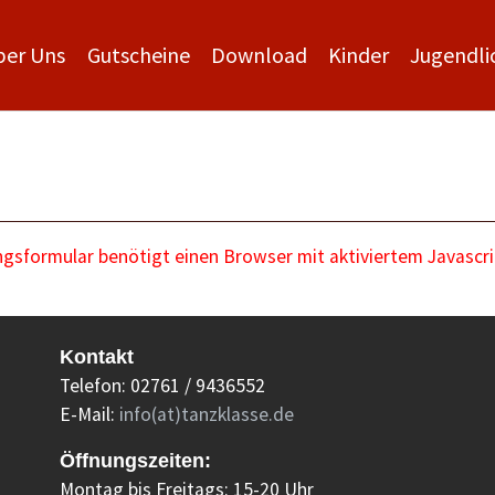
ber Uns
Gutscheine
Download
Kinder
Jugendli
sformular benötigt einen Browser mit aktiviertem Javascri
Kontakt
Telefon: 02761 / 9436552
E-Mail:
info(at)tanzklasse.de
Öffnungszeiten:
Montag bis Freitags: 15-20 Uhr