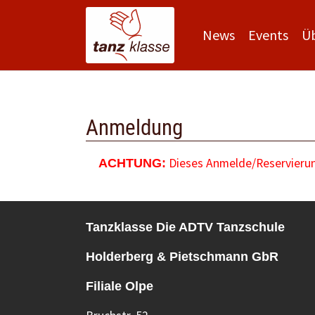
News
Events
Ü
Zum Hauptinhalt springen
Anmeldung
Dieses Anmelde/Reservierung
ACHTUNG:
Tanzklasse Die ADTV Tanzschule
Holderberg & Pietschmann GbR
Filiale Olpe