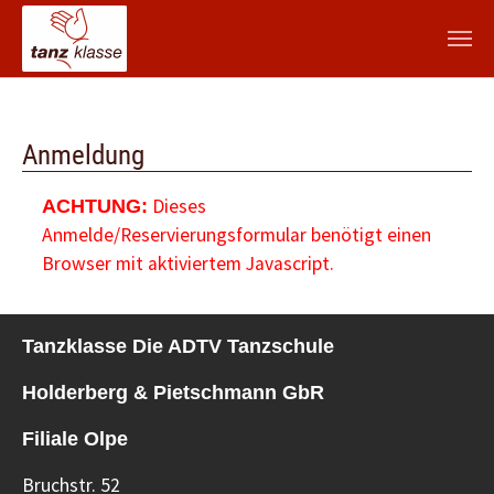
Zum Hauptinhalt springen
Anmeldung
Dieses
ACHTUNG:
Anmelde/Reservierungsformular benötigt einen
Browser mit aktiviertem Javascript.
Tanzklasse Die ADTV Tanzschule
Holderberg & Pietschmann GbR
Filiale Olpe
Bruchstr. 52