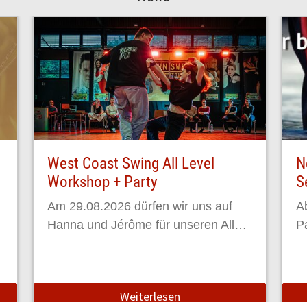
West Coast Swing All Level
N
Workshop + Party
S
Am 29.08.2026 dürfen wir uns auf
A
Hanna und Jérôme für unseren All…
P
Weiterlesen