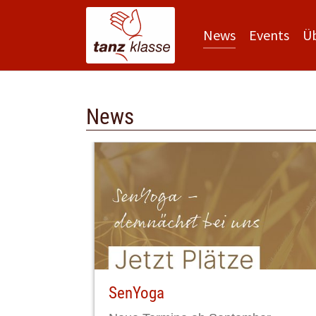
(current)
News
Events
Ü
Zum Hauptinhalt springen
News
SenYoga