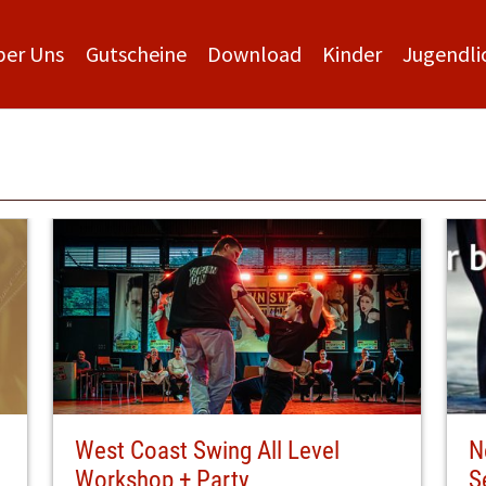
ber Uns
Gutscheine
Download
Kinder
Jugendli
West Coast Swing All Level
N
Workshop + Party
S