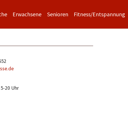
che
Erwachsene
Senioren
Fitness/Entspannung
552
asse.de
15-20 Uhr