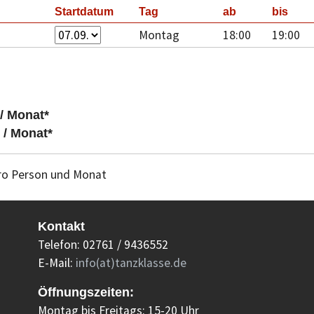
Startdatum
Tag
ab
bis
Montag
18:00
19:00
 / Monat*
 / Monat*
 pro Person und Monat
Kontakt
Telefon: 02761 / 9436552
E-Mail:
info(at)tanzklasse.de
Öffnungszeiten:
Montag bis Freitags: 15-20 Uhr