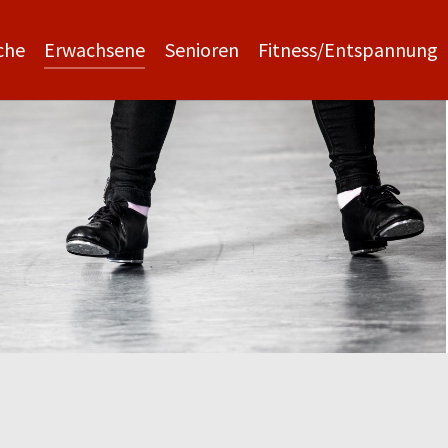
che
Erwachsene
Senioren
Fitness/Entspannung