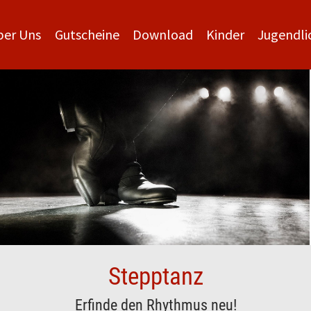
ber Uns
Gutscheine
Download
Kinder
Jugendli
Stepptanz
Erfinde den Rhythmus neu!